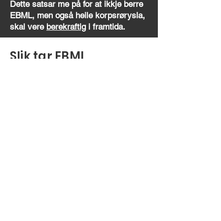
Dette satsar me på for at ikkje berre
EBML, men også heile korpsrørysla,
skal vere
berekraftig
i framtida.
Slik tar EBML
samfunnsansvar
EBML har som visjon «Me skal vere
leiande».
Dette gjeld i alt arbeid korpset gjer.
Med dette som utgangspunkt vil
EBML ha nokon hovudfokusområder
som alle heng saman med utvikling
av neste generasjons
korpsmusikantar og det å styrke
korpsrøyrsla.
Korpset tek utgangspunkt i desse fire