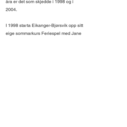
åra er det som skjedde i 1998 og i
2004.
I 1998 starta Eikanger-Bjørsvik opp sitt
eige sommarkurs Feriespel med Jane
Westervik i bresjen. Eikanger har sidan
då vist sitt samfunnsengasjement
gjennom arbeidet med unge
musikkantar og skulekorps.
Gjennom eit utal sit-in-øvingar, seminar,
Feriespel, dei siste åra også drift av
Hordaland
Ungdomsbrassband (HUBB),
samarbeid med Bergen
Kornettensemble og no sist prosjektet