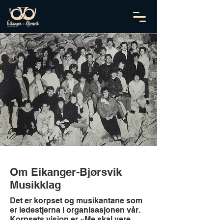
Om Eikanger-Bjørsvik
Musikklag
Det er korpset og musikantane som
er ledestjerna i organisasjonen vår.
Korpsets visjon er «Me skal vere